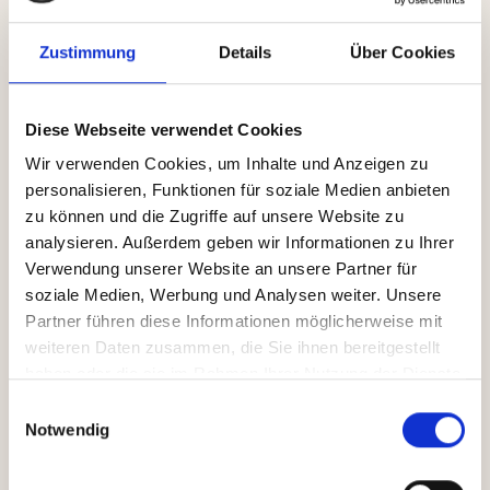
auszuweiten. Besonders skeptisch zeigten sich in der
Umfrage Wählerinnen die Wähler der Grünen, FDP und
Linken. GDV-Hauptgeschäftsführer Jörg Asmussen
Zustimmung
Details
Über Cookies
mahnt laut dem Bericht: "Ein Rentensystem kann nur
dauerhaft stabil sein, wenn es als fair wahrgenommen
wird."
Diese Webseite verwendet Cookies
Wir verwenden Cookies, um Inhalte und Anzeigen zu
Währenddessen begrüßt der GDV die Reformen der
personalisieren, Funktionen für soziale Medien anbieten
privaten Altersvorsorge, die derzeit zu Beratungen im
zu können und die Zugriffe auf unsere Website zu
Bundetag liegen. Zur ersten Lesung des Gesetzes am
26. Februar
lobte GDV-Chef Asmussen das Vorhaben
analysieren. Außerdem geben wir Informationen zu Ihrer
grundsätzlich:
Verwendung unserer Website an unsere Partner für
soziale Medien, Werbung und Analysen weiter. Unsere
Partner führen diese Informationen möglicherweise mit
weiteren Daten zusammen, die Sie ihnen bereitgestellt
Der Gesetzentwurf zur Reform der
haben oder die sie im Rahmen Ihrer Nutzung der Dienste
privaten Altersvorsorge ist
gesammelt haben.
Einwilligungsauswahl
überfällig und geht in die richtige
Notwendig
Richtung. Im besten Fall sorgt er