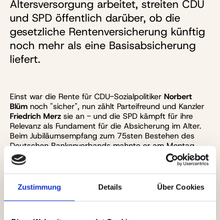
Altersversorgung arbeitet, streiten CDU
und SPD öffentlich darüber, ob die
gesetzliche Rentenversicherung künftig
noch mehr als eine Basisabsicherung
liefert.
Einst war die Rente für CDU-Sozialpolitiker
Norbert
Blüm
noch "sicher", nun zählt Parteifreund und Kanzler
Friedrich Merz
sie an - und die SPD kämpft für ihre
Relevanz als Fundament für die Absicherung im Alter.
Beim Jubiläumsempfang zum 75sten Bestehen des
Deutschen Bankenverbands mahnte er am Montag
(20. April) eine grundlegende Neuausrichtung der
Alterssicherung an. Die gesetzliche Rentenversicherung
werde künftig
„allenfalls noch die Basisabsicherung"
darstellen und nicht mehr ausreichen, den
Zustimmung
Details
Über Cookies
Lebensstandard im Alter zu sichern, sagte Merz. Er
appellierte damit implizit für einen stärkeren Ausbau
privater und betrieblicher Vorsorge. Darüber berichten