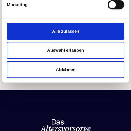
seien
„
inakzeptabel
"
:
„
Wenn der Bundeskanzler die
Marketing
gesetzliche Rente auf eine ›Basisrente‹ herunter
rasieren will, wird er auf den erbitterten Widerstand
der Sozialdemokratie treffen.
"
Die SPD-Vorsitzende und
Bundessozialministerin
Bärbel Bas
befand:
„
Eine
ordentliche Rente nach einem Leben voller Arbeit ist
Alle zulassen
eine Frage der Leistungsgerechtig.
"
Auswahl erlauben
Ablehnen