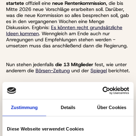
startete
offiziell eine
neue Rentenkommission
, die bis
Mitte 2026 neue Vorschläge erarbeiten soll. Darüber,
was die neue Kommission so alles besprechen soll, gab
es in den vergangenen Wochen eine Menge
Diskussion. Ergbnis:
Es könnten recht grundsätzliche
Ideen kommen
. Wenngleich am Ende auch nur
Anregungen und Empfehlungen stehen werden -
umsetzen muss das anschließend dann die Regierung.
Nun stehen jedenfalls
die 13 Mitglieder
fest, wie unter
anderem die
Börsen-Zeitung
und der
Spiegel
berichtet.
Auf Vorschlag der Union:
Frank-Jürgen Weise
(
Co-Vorsitzender
), ehemaliger
Zustimmung
Details
Über Cookies
Chef der Bundesagentur für Arbeit
Pascal Reddig
(
stellvertretender Vorsitzender
),
Vorsitzender der Jungen Gruppe der Unionsfraktion
Diese Webseite verwendet Cookies
im Bundestag