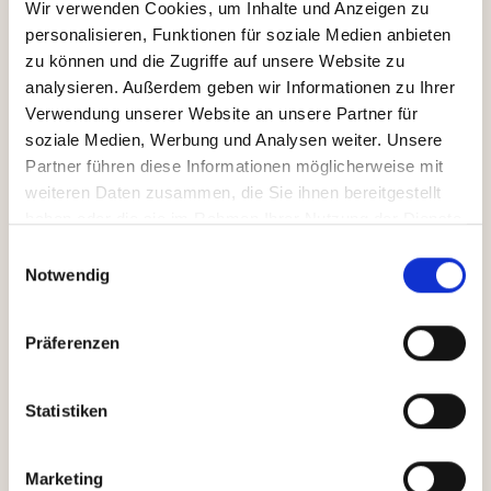
Wir verwenden Cookies, um Inhalte und Anzeigen zu
Florian Dorn
(
stellvertretender Vorsitzender
),
personalisieren, Funktionen für soziale Medien anbieten
Bundestagsabgeordneter der CSU, Mitglied im
zu können und die Zugriffe auf unsere Website zu
Ausschuss für Arbeit und Soziales
analysieren. Außerdem geben wir Informationen zu Ihrer
Verwendung unserer Website an unsere Partner für
Martin Werding
, Mitglied im Sachverständigenrat,
soziale Medien, Werbung und Analysen weiter. Unsere
Professor für Sozialpolitik und öffentliche Finanzen
Partner führen diese Informationen möglicherweise mit
an der Ruhr-Uni Bochum
weiteren Daten zusammen, die Sie ihnen bereitgestellt
Jörg Rocholl
, Vorsitzender des Wissenschaftlichen
haben oder die sie im Rahmen Ihrer Nutzung der Dienste
Beirats beim Finanzministerium, Präsident der
gesammelt haben.
Einwilligungsauswahl
European School of Management and Technology in
Notwendig
Berlin, Mitinitiator eines
breiten Wissenschaftler-
Protests
gegen das jüngste Rentenpaket
Tabea Bucher-Koenen
, Leiterin Forschungsbereich
Präferenzen
Altersvorsorge am ZEW Mannheim
Silke Übelmesser
, Finanzwissenschaftlerin an der
Statistiken
Friedrich-Schiller-Uni Jena, Forschungsprofessorin
am Ifo-Institut
Marketing