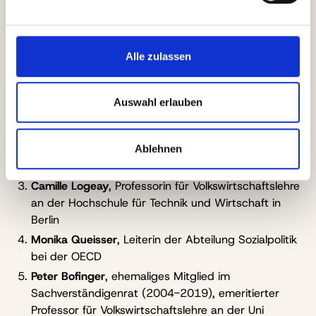
Auf Vorschlag der SPD:
Alle zulassen
Constanze Janda
(
Co-Vorsitzende
), Professorin für
Sozialrecht an der Deutschen Universität für
Verwaltungswissenschaften in Speyer
Auswahl erlauben
Annika Klose
(
stellvertretende Vorsitzende
),
sozialpolitische Sprecherin der SPD-Fraktion im
Bundestag
Ablehnen
Camille Logeay
, Professorin für Volkswirtschaftslehre
an der Hochschule für Technik und Wirtschaft in
Berlin
Monika Queisser
, Leiterin der Abteilung Sozialpolitik
bei der OECD
Peter Bofinger
, ehemaliges Mitglied im
Sachverständigenrat (2004-2019), emeritierter
Professor für Volkswirtschaftslehre an der Uni