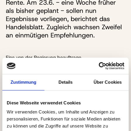
Rente. Am 23.6. - eine Woche früher
als bisher geplant - sollen nun
Ergebnisse vorliegen, berichtet das
Handelsblatt. Zugleich wachsen Zweifel
an einmütigen Empfehlungen.
Eine von der Regierung beauftrage
Expertenkommission zur Reform der Alterssicherung
soll bereits am kommenden Dienstag (23.6.) ihre
Ergebnisse präsentieren - und damit sechs Tage vor
dem ursprünglich avisierten Termin. Das berichtet das
Zustimmung
Details
Über Cookies
Handelsblatt
unter Berufung auf nicht näher benannte
„Kreise der Kommissionsmitglieder“.
Diese Webseite verwendet Cookies
Die Empfehlungen des
13köpfigen Gremiums
mit
Wir verwenden Cookies, um Inhalte und Anzeigen zu
Vertreterinnen und Vertretern aus Wissenschaft, Politik
personalisieren, Funktionen für soziale Medien anbieten
und Sozialpartnern gelten als richtungsweisend für die
zu können und die Zugriffe auf unsere Website zu
anschließend geplanten Reformen. Die will die