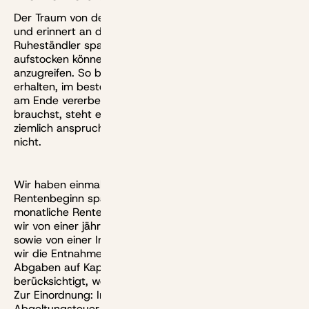
Der Traum von der ewigen Rente klingt verlockend -
und erinnert an die nachhaltige Wirtschaft.
Ruheständler sparen so viel an, dass sie ihre Rente
aufstocken können, ohne das Kapital selbst
anzugreifen. So bleibt das Vermögen theoretisch ewig
erhalten, im besten Fall wächst es sogar und lässt sich
am Ende vererben. Falls du doch mal mehr Geld
brauchst, steht ein größerer Puffer bereit. Klingt
ziemlich anspruchsvoll? So abwegig ist der Plan gar
nicht.
Wir haben einmal modelliert, wie viel du bis zum
Rentenbeginn sparen müsstest, um dir so eine ewige
monatliche Rente auszahlen zu können. Dabei gehen
wir von einer jährlichen Rendite von sechs Prozent aus,
sowie von einer Inflationsrate von zwei Prozent, um die
wir die Entnahmen jährlich steigern. Steuern und
Abgaben auf Kapitalerträge haben wir nicht
berücksichtigt, weil sie sich kaum antizipieren lassen.
Zur Einordnung: Im Moment werden 25 Prozent
Abgeltungsteuer plus Solidaritätszuschlag und