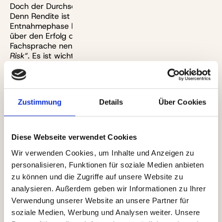
Doch der Durchschnittswert allein hilft nur bedingt.
Denn Rendite ist keine glatte Linie. Gerade in der
Entnahmephase kann die Reihenfolge der Börsenjahre
über den Erfolg deiner Strategie entscheiden. In der
Fachsprache nennt man das
„Sequence of Return
Risk“
. Es ist wichtig, in welcher Reihenfolge die „guten“
Börsenjahre kommen, damit das Depot nicht in den
ersten Jahren leerläuft.
Zustimmung
Details
Über Cookies
Trifft ein Crash gleich zu Beginn der Rente, musst du
nun mal mehr Anteile verkaufen, um den gleichen
Betrag zu entnehmen. Das Kapital schrumpft dann
schnell und es gibt weniger Substanz, auf die später
Diese Webseite verwendet Cookies
der Zinseszinseffekt wirken kann. Ein Rechenbeispiel
Wir verwenden Cookies, um Inhalte und Anzeigen zu
verdeutlicht auch das:
personalisieren, Funktionen für soziale Medien anbieten
zu können und die Zugriffe auf unsere Website zu
Maria und Jon starten beide mit 300.000 Euro
analysieren. Außerdem geben wir Informationen zu Ihrer
Vermögen in den Ruhestand. Beide entnehmen jährlich
Verwendung unserer Website an unsere Partner für
12.000 Euro zu Jahresbeginn. Das restliche Geld bleibt
soziale Medien, Werbung und Analysen weiter. Unsere
voll in einen ETF auf den MSCI World investiert. Für die