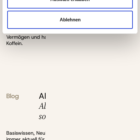
Der Kaffee in der Tasse ist dein eher
schwankungsarmes Basisdepot. Die attraktive
Milchhaube liefern chancenreiche Aktien. In
Ablehnen
stürmischen Marktphasen greifst du eben zum Café
Crème, lässt die Milch also weg. So sicherst du dein
Vermögen und hast auch in der Krise noch genug
Koffein.
Alles, was du über deine
Blog
Altersvorsorge wissen
solltest
Basiswissen, Neuigkeiten, Berechnungen und mehr:
immer aktuell für dich recherchiert.