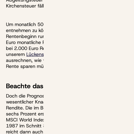
Kirchensteuer fällig.
Um monatlich 500 Euro Rente aus Kapitalerträgen
entnehmen zu können, brauchen Ruheständler zum
Rentenbeginn rund 155.000 Euro Vermögen. Für 1.000
Euro monatliche Rente wären es etwa 310.000 Euro,
bei 2.000 Euro Rente schon 620.000 Euro. Mit
unserem
Lückenschlussrechner
kannst du selbst
ausrechnen, wie viel du im Einzelfall für eine ewige
Rente sparen müsstest.
Beachte das Reihenfolge-Risiko
Doch die Prognosen sind mit Vorsicht zu genießen. Ein
wesentlicher Knackpunkt der Strategie ist natürlich die
Rendite. Die im Beispiel angenommene Rendite von
sechs Prozent erscheint zunächst realistisch – der
MSCI World Index hat seit seiner Auflegung im Jahr
1987 im Schnitt 8,7 Prozent jährlich geliefert, das
reicht dann auch nach Steuern für unsere Annahme.