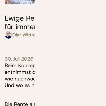
Bild: photo 5000 - stock.adobe.com
Ewige Rente: Wie das Geld
für immer hält
Olaf Wittrock
30. Juli 2026
Beim Konzept der ewigen Rente
entnimmst du immer nur so viel Geld,
wie nachwächst. Wie das funktioniert.
Und wo es haken kann.
Die Rente als nachwachsender Rohstoff