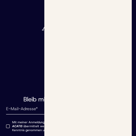
Grundlagen
Rentenrechner
Initiative
Altersvorsorgedepot
Aktuelles
Blog
Redaktion
dem Laufenden
Bleib mit uns auf
Mit meiner Anmeldung stimme ich zu, dass meine angegebenen Daten an
ACATIS
übermittelt werden. Die Datenschutzbestimmungen habe ich zur
Kenntnis genommen und akzeptiere sie.