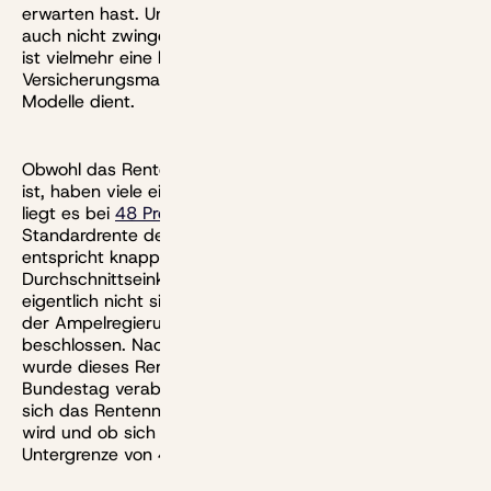
erwarten hast. Und ein sinkendes Rentenniveau geht
auch nicht zwingend mit sinkenden Renten einher. Es
ist vielmehr eine hochabstrakte Zahl, die vor allem
Versicherungsmathematikern zur Berechnung ihrer
Modelle dient.
Obwohl das Rentenniveau also recht schwer zu greifen
ist, haben viele eine eindeutige Haltung dazu. Aktuell
liegt es bei
48 Prozent
(
Stand: 2025
). Heißt: Die
Standardrente des sogenannten Eckrentners
entspricht knapp der Hälfte des aktuellen
Durchschnittseinkommens. Tiefer soll das Rentenniveau
eigentlich nicht sinken, das hatte das Bundeskabinett
der Ampelregierung mit dem
Rentenpaket II
beschlossen. Nach den Neuwahlen im Februar 2025
wurde dieses Rentenpaket aber nicht mehr vom
Bundestag verabschiedet. Es ist derzeit unsicher, wie
sich das Rentenniveau ab dem Jahr 2026 entwickeln
wird und ob sich auch die neue Regierung wieder zur
Untergrenze von 48 Prozent bekennt.