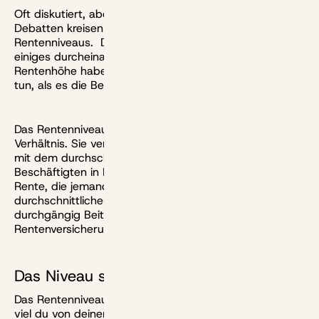
Oft diskutiert, aber selten verstanden: Politische
Debatten kreisen oft um die Zukunft des sogenannten
Rentenniveaus. Doch geht in der Argumentation oft
einiges durcheinander. Denn Rentenniveau und
Rentenhöhe haben weitaus weniger miteinander zu
tun, als es die Begriffe vermuten lassen.
Das Rentenniveau ist eine Prozentzahl, also ein
Verhältnis. Sie vergleicht die sogenannte Standardrente
mit dem durchschnittlichen Einkommen der
Beschäftigten in Deutschland. Die Standardrente ist die
Rente, die jemand bekäme, der 45 Jahre lang zum
durchschnittlichen Einkommen gearbeitet und dann
durchgängig Beiträge in die Deutsche
Rentenversicherung eingezahlt hätte.
Das Niveau senkt nicht die Rente
Das Rentenniveau sagt daher nichts darüber aus, wie
viel du von deinem letzten Gehalt als Rente zu