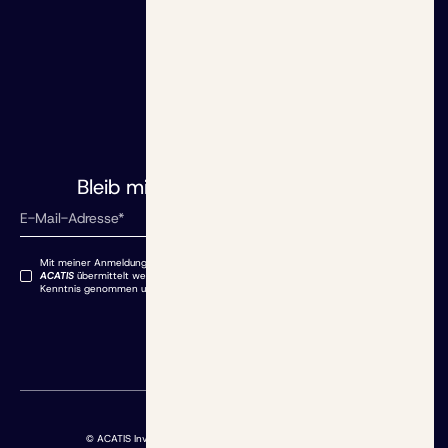
Grundlagen
Rentenrechner
Initiative
Altersvorsorgedepot
Aktuelles
Blog
Redaktion
dem Laufenden
Bleib mit uns auf
Mit meiner Anmeldung stimme ich zu, dass meine angegebenen Daten an
ACATIS
übermittelt werden. Die Datenschutzbestimmungen habe ich zur
Kenntnis genommen und akzeptiere sie.
© ACATIS Investment Kapitalverwaltungsgesellschaft mbH