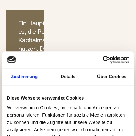
Ein Hauptanliegen der Reform ist
es, die Renditemöglichkeiten des
Kapitalmarktes künftig stärker zu
nutzen. Die Ermöglichung einer
realwertorientierten
Anlagestrategie mit höheren
Renditen
ist deshalb ein zentrales
Zustimmung
Details
Über Cookies
Element der Reform.
Diese Webseite verwendet Cookies
Mit dem Altersvorsorgedepot ohne
Garantien wird eine neue
Wir verwenden Cookies, um Inhalte und Anzeigen zu
personalisieren, Funktionen für soziale Medien anbieten
Produktkategorie eingeführt
, mit
zu können und die Zugriffe auf unsere Website zu
der ohne nominale Garantien in
analysieren. Außerdem geben wir Informationen zu Ihrer
geeignete aktiv oder passiv