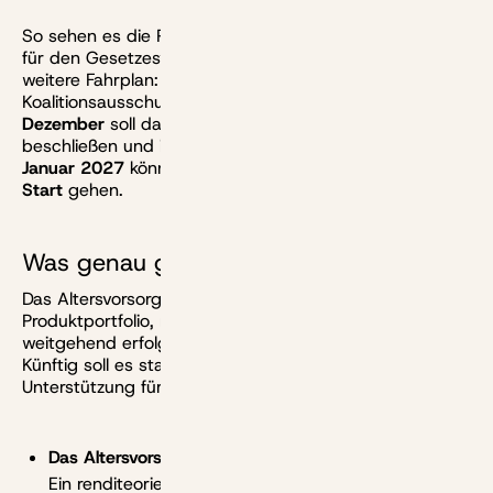
So sehen es die Pläne des Finanzministeriums vor, das
für den Gesetzesvorschlag verantwortlich zeichnet. Der
weitere Fahrplan: Bereits in dieser Woche soll der
Koalitionsausschuss über die Pläne beraten.
Am 17.
Dezember
soll das
Kabinett
den Entwurf dann
beschließen und ins Parlament einbringen.
Zum 1.
Januar 2027
könnten die neuen Produkte dann
an den
Start
gehen.
Was genau geplant ist
Das Altersvorsorgedepot gehört zum neuen
Produktportfolio, mit dem der Staat die zuletzt
weitgehend erfolglose Riester-Rente ablösen will.
Künftig soll es statt der Riester-Förderung staatliche
Unterstützung für
drei neue Lösungen
geben:
Das Altersvorsorgedepot:
Ein renditeorientierter Vertrag zum Fondssparen