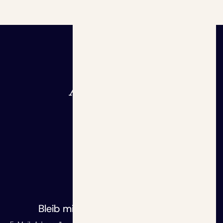
Grundlagen
Rentenrechner
Initiative
Altersvorsorgedepot
Aktuelles
Blog
Redaktion
dem Laufenden
Bleib mit uns auf