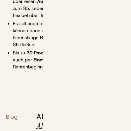
über einen
Auszahlungsplan
, der mindestens bis
zum 85. Lebensjahr geht. Der Rentenbeginn ist
flexibel über fünf Jahre gestaltbar.
Es soll auch reine
Auszahlungsprodukte
geben. Die
können dann anschließend anderswo in eine
lebenslange Rente oder einen Auszahlungsplan bis
85 fließen.
Bis zu
30 Prozent
des gebildeten Kapitals sollen
auch per
Einmalauszahlung
direkt zum
Rentenbeginn verfügbar sein.
Alles, was du über deine
Blog
Altersvorsorge wissen