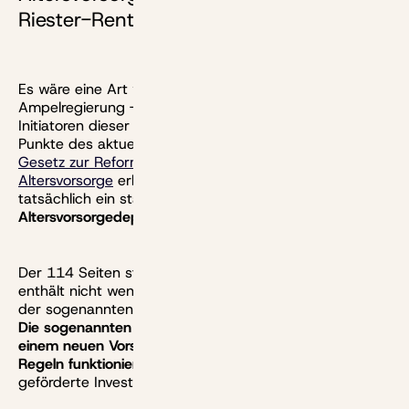
Riester-Rente ab.
Es wäre eine Art verspäteter Sieg der gescheiterten
Ampelregierung - und auch eine Bestätigung für die
Initiatoren dieser Plattform: Bleiben die zentralen
Punkte des aktuellen Referentenentwurfs für das
Gesetz zur Reform der steuerlich geförderten privaten
Altersvorsorge
erhalten, dann wird es
ab 2027
tatsächlich ein staatlich gefördertes
Altersvorsorgedepot
geben.
Der 114 Seiten starke Entwurf, der darauf abzielt,
enthält nicht weniger als eine komplette Neuordnung
der sogenannten
dritten Säule
unseres Rentensystems:
Die sogenannten Riester-Renten werden abgelöst von
einem neuen Vorsorgeangebot, das nach völlig anderen
Regeln funktioniert
und dazu erstmals staatlich
geförderte Investitionen ohne Kapitalgarantien zulässt.