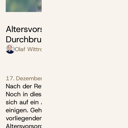
Bild: Frank H. - stock.adobe.com
Altersvorsorgedepot: Der
Durchbruch naht
Olaf Wittrock
17. Dezember 2025
Nach der Reform ist vor der Reform:
Noch in diesem Jahr will die Regierung
sich auf ein Altersvorsorgereformgesetz
einigen. Geht es nach dem nun
vorliegenden Entwurf, löst das
Altersvorsorgedepot tatsächlich die