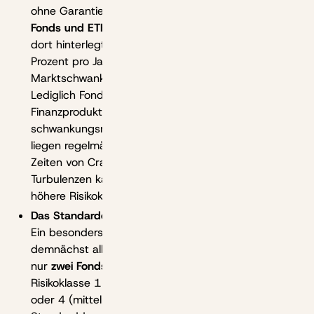
ohne Garantie. Zulässig sind hier grundsätzlich
Fonds und ETFs bis zur Risikoklasse 5
von 7. Das
dort hinterlegte Schwankungsband von maximal 15
Prozent pro Jahr umfasst im Regelfall die
Marktschwankungen die meisten Aktienfonds.
Lediglich Fonds, die Derivate und spezielle komplexe
Finanzprodukte nutzen oder in sehr
schwankungsreichen Schwellenländern aktiv sind,
liegen regelmäßig in den Kategorien 6 oder 7; in
Zeiten von Crashs oder außergewöhnlicher
Turbulenzen kann es zur Einordnung der Fonds in
höhere Risikoklassen kommen.
Das Standarddepot:
Ein besonders einfacher Fondssparplan, den
demnächst alle mit anbieten müssen. Hier stehen
nur
zwei Fonds zur Wahl
: Je ein Fonds der
Risikoklasse 1 (risikoarm) und einer der Klasse 2, 3
oder 4 (mittelniedrig, mittel oder mittelhoch). Beim