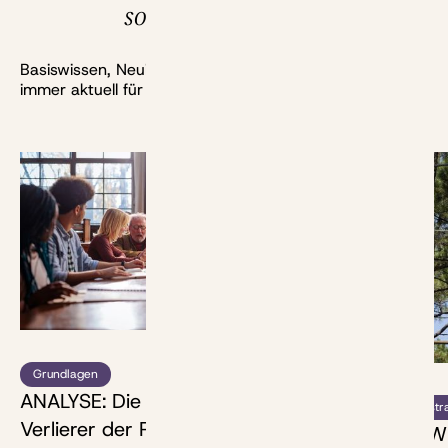
solltest
Basiswissen, Neuigkeiten, Berechnungen und mehr:
immer aktuell für dich recherchiert.
Bild: bernardbodo - stock.adobe.com
Grundlagen
ANALYSE: Die Gewinner und
Anlagestr
Verlierer der Rentenreform
NUTZWER