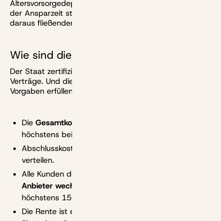
Altersvorsorgedepot einzahlst. Alle Beiträge bleiben in
der Ansparzeit steuerfrei, dafür werden später die
daraus fließenden Renten nachgelagert versteuert.
Wie sind die weiteren Regeln?
Der Staat zertifiziert nicht die Depots, sondern die
Verträge. Und die sind zugelassen, wenn sie ein paar
Vorgaben erfüllen:
Die
Gesamtkosten
beim Standardprodukt dürfen
höchstens bei
1,5 % pro Jahr
liegen.
Abschlusskosten sind auf die Vertragslaufzeit zu
verteilen.
Alle Kunden dürften nach fünf Jahren
kostenlos den
Anbieter wechseln
. Vorher darf ein Wechsel
höchstens 150 Euro kosten.
Die Rente ist entweder
lebenslang
zu zahlen oder