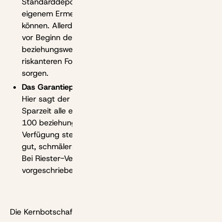
Standarddepot sollen Anlegende ihr Geld nach
eigenem Ermessen frei auf beide Fonds verteilen
können. Allerdings: Fünf beziehungsweise zwei Jahre
vor Beginn der Auszahlung dürfen nur noch 50
beziehungsweise 30 Prozent des Kapitals im
riskanteren Fonds liegen. Dafür soll der Anbieter
sorgen.
Das Garantieprodukt:
Hier sagt der Anbieter zu, dass am Ende der
Sparzeit alle eingezahlten Beiträge und Zulagen zu
100 beziehungsweise zumindest zu 80 Prozent zur
Verfügung stehen. Solche Garantien klingen zwar
gut, schmälern aber die Renditechancen immens.
Bei Riester-Verträgen waren sie noch zwingend
vorgeschrieben.
Die Kernbotschaft im Entwurf dazu lautet: