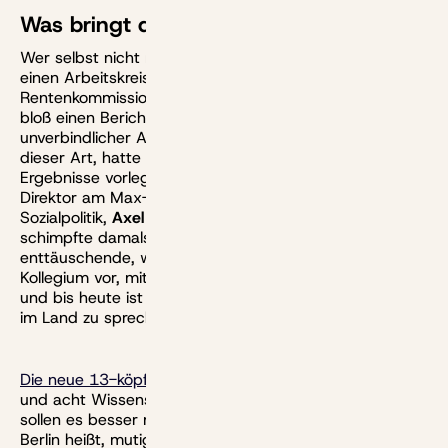
Was bringt die Rentenkommission?
Wer selbst nicht mehr recht weiter weiß, der gründet
einen Arbeitskreis. Und auch die neue
Rentenkommission ersetzt keine gute Politik. Sie kann
bloß einen Bericht vorlegen mit Vorschlägen
unverbindlicher Art. Mehr noch: Die letzte Kommission
dieser Art, hatte sich, als sie vor fünf Jahren ihre
Ergebnisse vorlegte, zerstritten und zerlegt. Der frühere
Direktor am Max-Planck-Institut für Sozialrecht und
Sozialpolitik,
Axel Börsch-Supan
, der dabei war,
schimpfte damals über das aus seiner Sicht
enttäuschende, weil verzagte Ergebnis und warf dem
Kollegium vor, mit Scheuklappen zu agieren. Seither
und bis heute ist er gar nicht gut auf die Rentenpolitik
im Land zu sprechen.
Die neue 13-köpfige Truppe
– fünf politische Köpfe
und acht Wissenschaftlerinnen und Wissenschaftler,
sollen es besser machen, schneller sein und, wie es in
Berlin heißt, mutig und
„ohne Denkverbote“
zur Sache