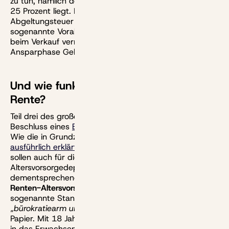
zu tun, nämlich der Kapitalertragsteuer, die aktuell bei
25 Prozent liegt. Die wird schon in der Ansparphase als
Abgeltungsteuer auf Gewinne und Ausschüttungen als
sogenannte Vorabpauschale fällig und später sowie
beim Verkauf verrechnet. Kurz gesagt fehlt damit in der
Ansparphase Geld für den Zinseszinseffekt.
Und wie funktioniert jetzt die Frühstart-
Rente?
Teil drei des großen Rententags im Kabinett war der
Beschluss eines
Eckpunktepapiers zur Frühstart-Rente
.
Wie die in Grundzügen gedacht ist,
haben wir schon
ausführlich erklärt
. Wichtige Ergänzung nun: Eltern
sollen auch für die Frühstart-Rente ihrer Kinder ein
Altersvorsorgedepot wählen. Die Produktvariante heißt
dementsprechend herrlich bürokratisch
Frühstart-
Renten-Altersvorsorgedepot
– und soll wie das
sogenannte Standardprodukt gestaltet sein, mithin
„
bürokratiearm und kostengünstig
“, heißt es in dem
Papier. Mit 18 Jahren geht das dann automatisch über
in das Erwachsenen-Altersvorsorgedepot. Eröffnen