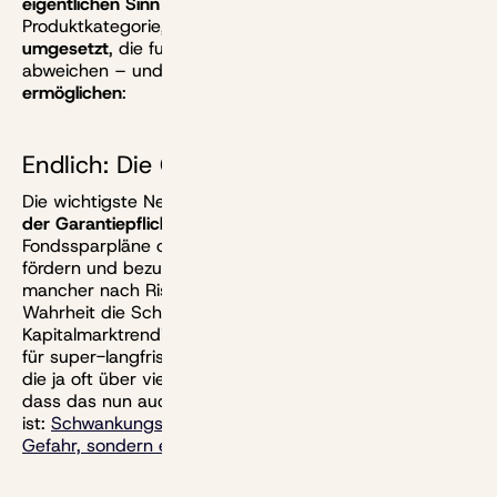
eigentlichen Sinn
begreift, sondern eine neue
Produktkategorie, sind doch
wichtige Prinzipien
umgesetzt
, die fundamental vom Riester-Sparregime
abweichen – und die einen
echten Neuanfang
ermöglichen
:
Endlich: Die Garantie-Garantie ist weg
Die wichtigste Neuerung liegt zweifelsfrei im
Wegfall
der Garantiepflicht
. Erstmals wird der Staat
Fondssparpläne ohne unbedingten Kapitalerhalt aktiv
fördern und bezuschussen. Was sich in den Ohren
mancher nach Risiko oder gar Zockerei anhört, ist in
Wahrheit die Schlüsselkraft für eine echte Teilhabe an
Kapitalmarktrenditen ohne künstliche Bremse. Gerade
für super-langfristige Investitionen zur Altersvorsorge,
die ja oft über viele Jahrzehnte laufen, ist es ein Segen,
dass das nun auch im Finanzministerium angekommen
ist:
Schwankungsrisiken sind auf lange Sicht keine
Gefahr, sondern eine Chance.