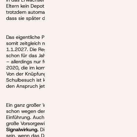
Eltern kein Depot für ihre Kinder, legt der Staat
trotzdem automatisch 10 Euro pro Monat für alle an, so
dass sie später darauf zugreifen können.
Das eigentliche Produkt für die Frühstart-Rente startet
somit zeitgleich mit dem Altersvorsorgedepot zum
1.1.2027. Die Regierung will aber nachträglich auch
schon für das Jahr 2026 seine Zuschüsse dazugeben
– allerdings nur für Kinder des Geburtsjahrgangs
2020, die im kommenden Jahr sechs Jahre altwerden.
Von der Knüpfung der Zuschüsse an einen
Schulbesuch ist keine Rede mehr. Stattdessen will man
den Anspruch jetzt ans Kindergeld koppeln.
Ein ganz großer Wurf ist die Frühstart-Rente nicht,
schon wegen der langsamen und jahrgangsweisen
Einführung. Auch der Zuschuss ist zu gering für eine
große Vorsorgewirkung.
Es zählt eher die
Signalwirkung.
Die wiederum könnte deutlich größer
sein, wenn das Depotsparen erst mal für alle Kinder