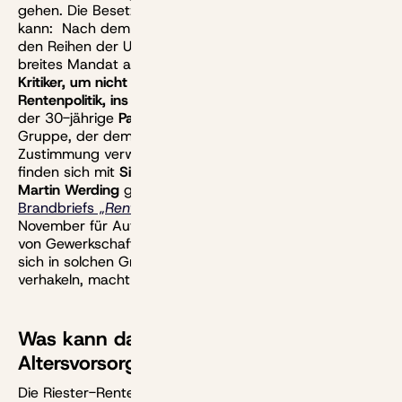
gehen. Die Besetzung spricht dafür, dass das klappen
kann: Nach dem Protest jüngerer Abgeordneter aus
den Reihen der Union wurde nicht nur ein besonders
breites Mandat ausgerufen.
Man holte sich auch harte
Kritiker, um nicht zu sagen Gegner der aktuellen
Rentenpolitik, ins Haus.
Politisch gehört dazu vor allem
der 30-jährige
Pascal Reddig
als Anführer der Jungen
Gruppe, der dem jüngsten Rentengesetz seine
Zustimmung verweigerte. Unter den Wissenschaftlern
finden sich mit
Silke Übelmesser, Jörg Rocholl und
Martin Werding
gleich
drei Mitunterzeichner des
Brandbriefs „
Rentenpaket zurückziehen!
“
, der Ende
November für Aufsehen sorgte. Auch die Abwesenheit
von Gewerkschaftern und Arbeitgebervertretern, die
sich in solchen Gremien allzu gern in ihren Rollen
verhakeln, macht Mut.
Was kann das
Altersvorsorgereformgesetz?
Die Riester-Rente ist gescheitert. Daran kann