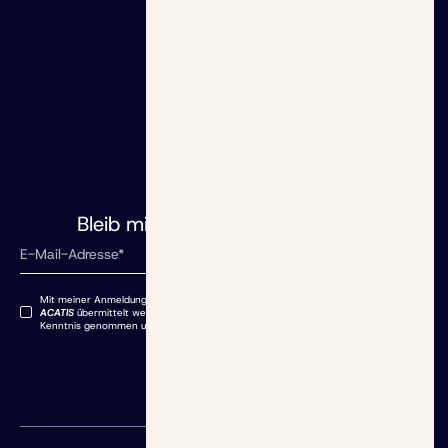
Grundlagen
Rentenrechner
Initiative
Altersvorsorgedepot
Aktuelles
Blog
Redaktion
dem Laufenden
Bleib mit uns auf
Mit meiner Anmeldung stimme ich zu, dass meine angegebenen Daten an
ACATIS
übermittelt werden. Die Datenschutzbestimmungen habe ich zur
Kenntnis genommen und akzeptiere sie.