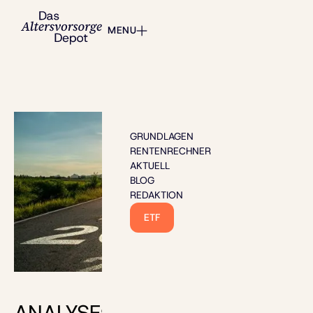
MENU
GRUNDLAGEN
RENTENRECHNER
AKTUELL
BLOG
REDAKTION
ETF
Bild: Yingyaipumi - stock.adobe.com
ANALYSE: Was das