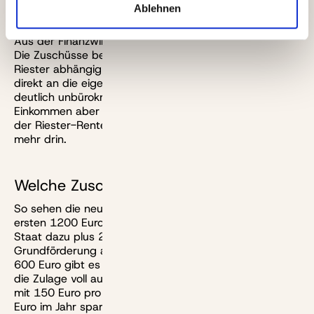
Ablehnen
Aus der Finanzwirtschaft kam auch noch andere Kritik:
Die Zuschüsse beispielsweise sind nicht mehr wie bei
Riester abhängig vom Vorjahreseinkommen, sondern
direkt an die eigene Einzahlung gekoppelt. Das ist
deutlich unbürokratischer, kann bei geringen
Einkommen aber zu weniger Zuschüssen führen als bei
der Riester-Rente. Umgekehrt ist aber auch deutlich
mehr drin.
Welche Zuschüsse gibt es?
So sehen die neuen Regeln übrigens aus: Für die
ersten 1200 Euro pro Jahr gibt es 30 Prozent vom
Staat dazu plus 25 Prozent pro Kind, Ab 2029 soll die
Grundförderung auf 35 Prozent steigen. Für weitere
600 Euro gibt es dann noch mal 20 Prozent dazu. Wer
die Zulage voll ausreizt und zwei Kinder hat, kann also
mit 150 Euro pro Monat Eigenbeitrag insgesamt 2880
Euro im Jahr sparen. Und wer unter 25 Jahre alt ist,