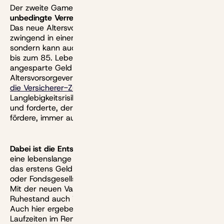
Der zweite Game-Changer liegt im
Verzicht auf
unbedingte Verrentung
des Vermögens im Ruhestand.
Das neue Altersvorsorgedepot muss nicht mehr
zwingend in einer lebenslangen Leibrente enden,
sondern kann auch in einen Auszahlplan münden, der
bis zum 85. Lebensjahr (oder länger) läuft. Das
angesparte Geld lässt sich sogar als
Altersvorsorgevertrag weitervererben.
Das rief vor allem
die Versicherer-Zunft auf den Plan
, die prompt vor dem
Langlebigkeitsrisiko und später Altersarmut warnte–
und forderte, der Staat müsse, wenn er Renten
fördere, immer auf lebenslangen Zahlungen beharren.
Dabei ist die Entscheidung so klug wie sinnvoll.
Denn
eine lebenslange Rente ist ein Versicherungsprodukt,
das erstens Geld kostet und das zweitens eine Bank
oder Fondsgesellschaft allein gar nicht anbieten kann.
Mit der neuen Variante kann das Geld nun im
Ruhestand auch in einen einfachen Entsparplan fließen.
Auch hier ergeben sich angesichts der langen
Laufzeiten im Rentenalter wieder deutlich höhere