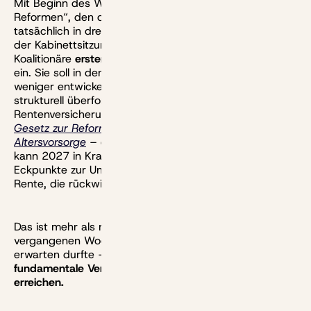
Mit Beginn des Winters mündet der „Herbst der
Reformen“, den die neue Regierung beschworen hatte,
tatsächlich in drei wegweisende Entscheidungen. Bei
der Kabinettsitzung am 17. Dezember beriefen die
Koalitionäre
erstens
ihre 13-köpfige Rentenkommission
ein. Sie soll in den kommenden sechs Monaten nicht
weniger entwickeln als ein tragfähiges Konzept für die
strukturell überforderte gesetzliche
Rentenversicherung.
Zweitens
verabschiedeten sie das
Gesetz zur Reform der steuerlich geförderten privaten
Altersvorsorge
– es ist damit reif fürs Parlament und
kann 2027 in Kraft treten.
Drittens
einigte man sich auf
Eckpunkte zur Umsetzung der sogenannten Frühstart-
Rente, die rückwirkend zum 1.1. 2026 starten soll.
Das ist mehr als man nach dem erbitterten Streit der
vergangenen Wochen um die Zukunft der Rente
erwarten durfte – und
das Paket hat die Chance,
fundamentale Verbesserungen für die Altersvorsorge zu
erreichen.