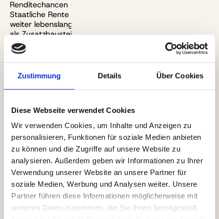
Renditechancen – zu deutlich geringeren Kosten.
Staatliche Rente und Betriebsrenten fließen ohnehin
weiter lebenslang, da muss das Altersvorsorgedepot
als Zusatzbaustein nicht auch noch zwingend verrentet
werden.
Damit das Gesetz von Beginn seine hochrentierliche
Zustimmung
Details
Über Cookies
Wirkung entfalten kann, ist schließlich vorgesehen,
dass alle ihre bestehenden Riester-Verträge in die
neuartigen Altersvorsorgedepot-Verträge überführen
Diese Webseite verwendet Cookies
können. Auch das ist den Machern hoch anzurechnen.
Wir verwenden Cookies, um Inhalte und Anzeigen zu
personalisieren, Funktionen für soziale Medien anbieten
Welche Kritik bleibt bestehen?
zu können und die Zugriffe auf unsere Website zu
Klar ist: Ein derart kompliziertes System wie die
analysieren. Außerdem geben wir Informationen zu Ihrer
Riester-Rente mit all ihren Verästelungen und Varianten
Verwendung unserer Website an unsere Partner für
in ein neues Regime zu überführen, das geht nicht auf
soziale Medien, Werbung und Analysen weiter. Unsere
einem Bierdeckel. So ist die Gesetzesvorlage über 100
Partner führen diese Informationen möglicherweise mit
Seiten dick und enthält auch kritikwürdige Details. Vor
weiteren Daten zusammen, die Sie ihnen bereitgestellt
allem ist da wohl das
Beharrungsvermögen im alten