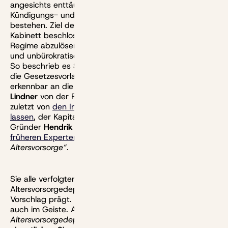
angesichts enttäuschender Renditen und immer neuer
Kündigungs- und Klagewellen kein Zweifel mehr
bestehen. Ziel des neuen Gesetzes, das nun von
Kabinett beschlossen wurde, ist daher, das alte
Regime abzulösen und durch eine einfache, attraktive
und unbürokratische private Altersvorsorge zu ersetzen.
So beschrieb es
SPD-Finanzminister Lars Klingbeil
, der
die Gesetzesvorlage einbrachte. Er knüpfte dafür
erkennbar an die Arbeit seines Vorgängers
Christian
Lindner
von der FDP an. Der wiederum hatte sich nicht
zuletzt von
den Initiatoren dieser Website inspirieren
lassen
, der Kapitalanlagegesellschaft Acatis um ihrem
Gründer
Hendrik Leber
. Und von
Ergebnissen einer
früheren Expertenrunde
, der
„Fokusgruppe Private
Altersvorsorge“
.
Sie alle verfolgten bereits die Idee des
Altersvorsorgedepots, die nun auch Klingbeils
Vorschlag prägt. Nicht nur dem Namen nach, sondern
auch im Geiste. Auch wenn Klingbeil unter einem
Altersvorsorgedepot
nicht mehr ein Depot im