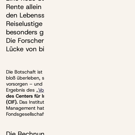
Rente allein reicht nicht, um im Alter
den Lebensstandard zu halten.
Reiselustige Senioren brauchen ein
besonders großes Vermögenspolster.
Die Forscher berechnen bei ihnen eine
Lücke von bis zu 365.000 Euro.
Die Botschaft ist ernüchternd: Wer im Ruhestand nicht
bloß überleben, sondern aktiv leben will, muss privat
vorsorgen – und zwar kräftig. Das ist ein zentrales
Ergebnis des „
Vorsorgekompass 2026
“,
einer Studie
des Centers für Intergenerative Finanzwissenschaft
(CIF).
Das Institut
der WHU Otto Beisheim School of
Management hat die neue Analyse im Auftrag der
Fondsgesellschaft Union Investment erstellt.
Die Rechnung geht nicht auf