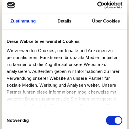
zusätzliche Ersparnisse nicht drin. Die
Kapitallücke
in
Bezug auf die gesetzliche Rente liegt hier zum
Rentenbeginn sogar bei
365.000 Euro
. Selbst mit
Zusatzversorgung und Wohneigentum fehlt ihnen noch
Zustimmung
Details
Über Cookies
ein Kapitalstock in Höhe von 163.000 Euro, um den
Ruhestand „
erlebnisorientiert
“ zu gestalten, schreiben
die Autoren.
Diese Webseite verwendet Cookies
Wir verwenden Cookies, um Inhalte und Anzeigen zu
Gesetzliche Rente bietet bloß Teilkasko
personalisieren, Funktionen für soziale Medien anbieten
zu können und die Zugriffe auf unsere Website zu
Aus der
gesetzlichen Rentenversicherung
ist all das
jedenfalls nicht zu finanzieren. Sie deckt im
analysieren. Außerdem geben wir Informationen zu Ihrer
Durchschnitt
nur noch 60 Prozent der Ausgaben
eines
Verwendung unserer Website an unsere Partner für
Ruhestandshaushalts ab. Ohne andere
soziale Medien, Werbung und Analysen weiter. Unsere
Vorsorgebausteine fehlten somit im Schnitt weit über
Partner führen diese Informationen möglicherweise mit
1.000 Euro im Monat – die gesetzliche Rente ist also
weiteren Daten zusammen, die Sie ihnen bereitgestellt
bloß so etwas wie eine
Teilkasko-Lösung mit
erheblicher Zuzahlung
. Wer im Alter aktiv bleiben
haben oder die sie im Rahmen Ihrer Nutzung der Dienste
möchte, muss definitiv selbst vorsorgen.
gesammelt haben.
Einwilligungsauswahl
Notwendig