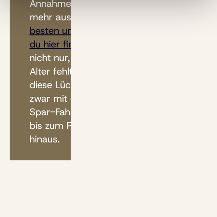
Annahmen zu Zins, Laufzeit und
mehr ausrechnen willst,
nutze am
besten unsere Rentenrechner, die
du hier findest
. Dort zeigen wir dir
nicht nur, wie viel Geld dir für das
Alter fehlt. Du erfährst auch, wie du
diese Lücke schließen kannst – und
zwar mit einem renditestarken
Spar-Fahrplan für die Zeit von jetzt
bis zum Ruhestand und darüber
hinaus.