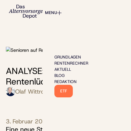
MENU
Bild: Halfpoint - stock.adobe.com
GRUNDLAGEN
RENTENRECHNER
ANALYSE: Studie deckt neue
AKTUELL
BLOG
Rentenlücken auf
REDAKTION
Olaf Wittrock
ETF
3. Februar 2026
Eine neue Studie zeigt: Die gesetzliche