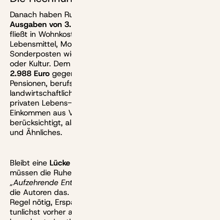
Danach haben Ruheständler in Deutschland
im Schnitt
Ausgaben von 3.148 Euro
pro Monat. Rund die Hälfte
fließt in Wohnkosten, dazu kommen Kosten für
Lebensmittel, Mobilität und Gesundheit sowie
Sonderposten wie Reisen, Restaurantbesuche, Sport
oder Kultur. Dem stehen
laufende Einnahmen von nur
2.988 Euro
gegenüber – aus der gesetzlichen Rente,
Pensionen, berufsständischen Versorgungswerken oder
landwirtschaftlichen Alterskassen, Betriebsrenten sowie
privaten Lebens- und Rentenversicherungen. Auch
Einkommen aus Vermögen sind hier bereits
berücksichtigt, also Mieteinahmen, Zinsen, Dividenden
und Ähnliches.
Bleibt eine
Lücke von rund 160 Euro im Monat
. Dafür
müssen die Ruheständler an ihr Vermögen:
„Aufzehrende Entnahme aus dem Kapitalstock“
nennen
die Autoren das. Anders gesagt: Im Alter ist es in der
Regel nötig, Ersparnisse aufzulösen. Die sollte man
tunlichst vorher aufgebaut haben. Die Studie