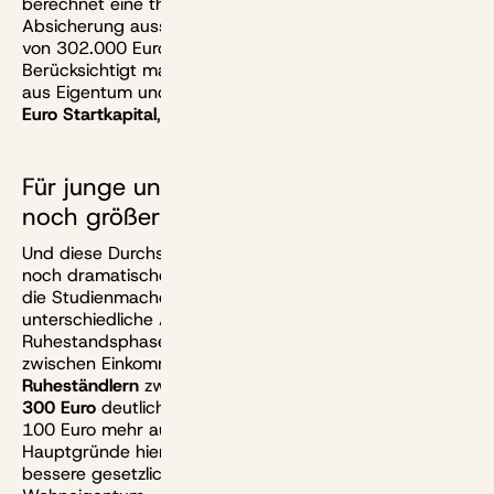
berechnet eine theoretische Versorgungslücke bei einer
Absicherung ausschließlich über die gesetzliche Rente
von 302.000 Euro zum Ruhestandbeginn.
Berücksichtigt man die typischen weiteren Einkünfte
aus Eigentum und Kapital, fehlen immer noch
153.000
Euro Startkapital
, um im Alter genug Geld zu haben.
Für junge und aktive Alte ist die Lücke
noch größer
Und diese Durchschnittszahlen verschleiern die teils
noch dramatischere Lage in Einzelfällen. Daher gehen
die Studienmacher ins Detail, blicken beispielsweise auf
unterschiedliche Altersgruppen beziehungsweise
Ruhestandsphasen. Ergebnis hier: Die Differenz
zwischen Einkommen und Ausgaben ist
bei jüngeren
Ruheständlern
zwischen 60 und 69 Jahren mit rund
300 Euro
deutlich größer als bei den Älteren, die bloß
100 Euro mehr ausgeben als sie einnehmen.
Hauptgründe hier: Die Älteren haben insgesamt eine
bessere gesetzliche Versorgung und besitzen öfter