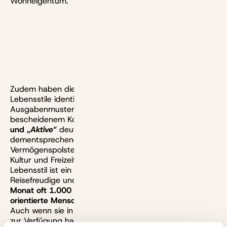
Wohneigentum.
Grafik:
Union
Investment
Zudem haben die Studienmacher verschiedene
Lebensstile identifiziert, die zu ganz unterschiedlichen
Ausgabenmustern führen: Während „
Alltagstreue
“ mit
bescheidenem Konsum auskommen, geben
„
Reisende
“
und „
Aktive
“
deutlich mehr aus und brauchen
dementsprechend auch ein größeres
Vermögenspolster, um ihre Bedürfnisse an Mobilität,
Kultur und Freizeit befriedigen zu können. Der
Lebensstil ist ein erheblicher Kostenfaktor:
Reisefreudige und kulturell aktive Senioren
geben im
Monat oft 1.000 bis 1.500 Euro mehr aus als häuslich
orientierte Menschen
, berichten die Studienautoren.
Auch wenn sie in der Tendenz etwas höhere Budgets
zur Verfügung haben, ist ein solcher Lebensstil ohne