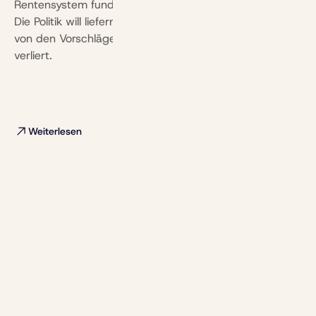
Rente s
Rentensystem fundmental umzukrempeln.
Die Politik will liefern. Wir zeigen auf, wer
Wenn du 
von den Vorschlägen profitiert und wer
Kapitalpo
verliert.
vorm Ruhe
gegen Sc
wappnen.
Rebalanci
Weiterlesen
Weiterl
Alle Ansehen