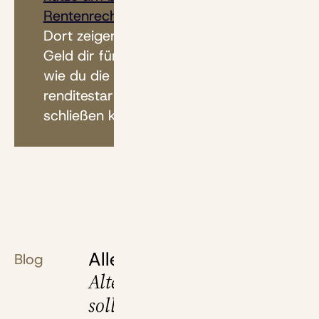
Rentenrechner, die du hier findest
.
Dort zeigen wir dir auch, wie viel
Geld dir für das Alter fehlt – und
wie du die Lücke mit einem
renditestarken Spar-Fahrplan
schließen kannst.
Alles, was du über deine
Blog
Altersvorsorge wissen
solltest