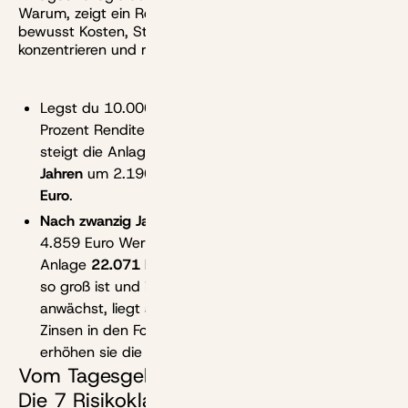
Warum, zeigt ein Rechenbeispiel. Wir lassen hier mal
bewusst Kosten, Steuern und Inflation beiseite und
konzentrieren und rein auf die nominalen Renditen:
Legst du 10.000 Euro an und erzielst einmal zwei
Prozent Rendite und einmal sechs Prozent, dann
steigt die Anlagesumme im ersten Fall
nach zehn
Jahren
um 2.190 Euro. Im zweiten Fall sind es
7.908
Euro
.
Nach zwanzig Jahren
stehen beim 2-Prozent-Ziel
4.859 Euro Wertzuwachs und bei der 6-Prozent-
Anlage
22.071 Euro
Gewinn. Dass der Unterschied
so groß ist und im Lauf der Zeit immer weiter
anwächst, liegt auch am
Zinseszinseffekt
. Weil
Zinsen in den Folgejahren selbst Zinsen abwerfen,
erhöhen sie die Rendite.
Vom Tagesgeld bis zum Optionsschein:
Die 7 Risikoklassen