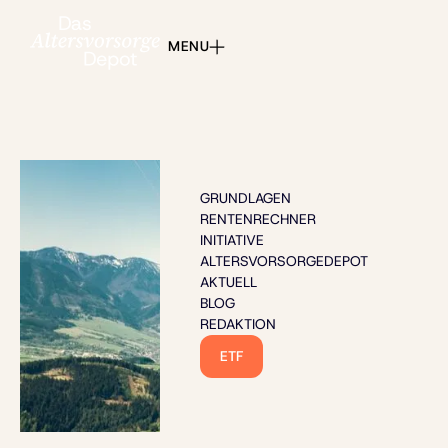
MENU
GRUNDLAGEN
RENTENRECHNER
INITIATIVE
ALTERSVORSORGEDEPOT
AKTUELL
BLOG
REDAKTION
ETF
Bild: Soloviova Liudmyla - stock.adobe.com