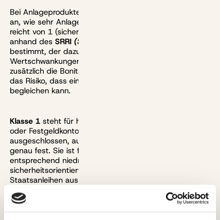
Bei Anlageprodukten geben sogenannte Risikoklassen
an, wie sehr Anlageprodukte schwanken. Die Skala
reicht von 1 (sicher) bis 7 (sehr riskant) und wird
anhand des
SRRI
(Synthetic Risk and Reward Indicator)
bestimmt, der dazu die historischen
Wertschwankungen analysiert. Bei Anleihen spielt
zusätzlich die Bonität des Schuldners eine Rolle, also
das Risiko, dass ein Kreditnehmer seine Schulden nicht
begleichen kann.
Klasse 1
steht für höchste Sicherheit wie beim Tages-
oder Festgeldkonto. Ein Verlust ist hier praktisch
ausgeschlossen, auch die Rendite steht zu Beginn
genau fest. Sie ist für diese Sicherheit aber
entsprechend niedrig.
Risikoklasse 2
umfasst ebenfalls
sicherheitsorientierte Anlagen wie langlaufende
Staatsanleihen aus soliden Industriestaaten.
Klasse 3
gilt für konservative Geldanlageprodukte wie
Mischfonds oder Anleihefonds hoher Bonität.