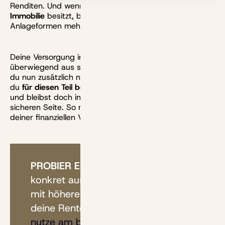
Renditen. Und wenn du zudem auch noch eine
Immobilie
besitzt, bist du mit konservativen
Anlageformen mehr als üppig ausgestattet.
Deine Versorgung im Alter basiert also häufig
überwiegend aus sehr risikoarmen Bausteinen. Wenn
du nun zusätzlich noch etwas privat vorsorgst, kannst
du
für diesen Teil bewusst etwas mehr Risiko eingehen
und bleibst doch insgesamt immer noch auf der
sicheren Seite. So richtest du wenigstens einen Teil
deiner finanziellen Vorsorge nach der Rendite aus.
PROBIER ES SELBST AUS:
Wenn du
konkret ausrechnen willst, wie du
mit höheren Renditen über die Zeit
deine Renten aufbessern kannst,
nutze am besten unsere