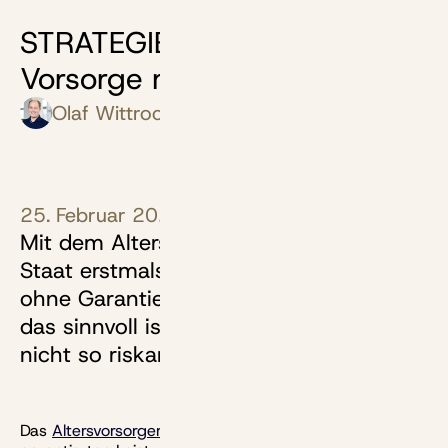
STRATEGIE: So riskant ist
Vorsorge mit Aktien wirklich
Olaf Wittrock
25. Februar 2026
Mit dem Altersvorsorgedepot wird der
Staat erstmals private Vorsorge ganz
ohne Garantien fördern. Warum genau
das sinnvoll ist. Und unterm Strich gar
nicht so riskant.
Das
Altersvorsorgereformgesetz
verabschiedet sich von