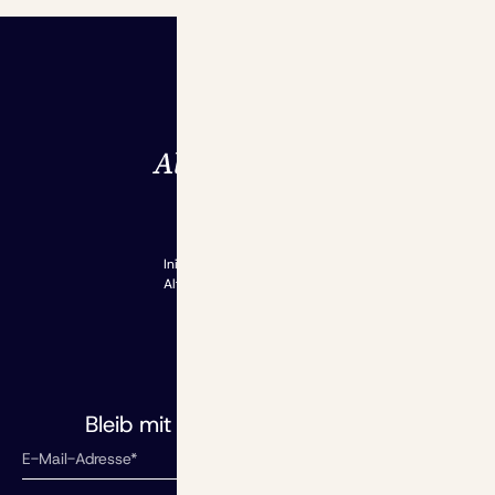
Grundlagen
Rentenrechner
Initiative
Altersvorsorgedepot
Aktuelles
Blog
Redaktion
dem Laufenden
Bleib mit uns auf