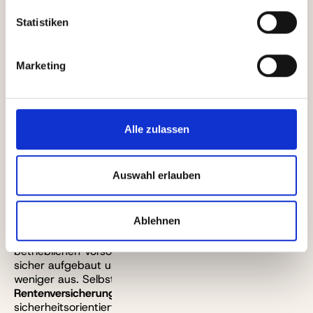
Risiko ist nicht nur abhängig von deinem
Statistiken
Anlagehorizont
. Mit Blick auf deine Altersvorsorge
solltest du auch einmal das
Gesamtrisiko
in den Blick
nehmen, das du über alle Vorsorgeformen hinweg
Marketing
eingehst. So bestreiten die meisten Deutschen ihre
Altersvorsorge entlang der
drei Säulen
der
gesetzlichen, betrieblichen und privaten Vorsorge.
Würde man diese Vorsorgeformen einzeln auf einer
Risikoskala einordnen, wäre die
gesetzliche Rente
Alle zulassen
definitiv ein sehr sicheres Anlageobjekt. Zwar kann die
Rentenhöhe
später angepasst werden – wie wir auch
in diesem Artikel erklärt haben. Große Sprünge sind
Auswahl erlauben
aber nicht zu erwarten.
Ablehnen
Bei der
betrieblichen Rente
kommt es dann ein
bisschen auf den eigenen Vertrag an. Die meisten
betrieblichen Vorsorgepläne sind aber ebenfalls sehr
sicher aufgebaut und schließen Verluste mehr oder
weniger aus. Selbst
private Lebens- und
Rentenversicherungen
investieren oft sehr
sicherheitsorientiert und bieten höhere Garantien als