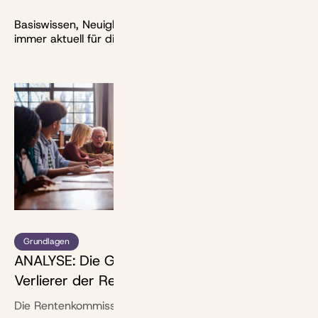
Basiswissen, Neuigkeiten, Berechnungen und mehr:
immer aktuell für dich recherchiert.
Bild: bernardbodo - stock.adobe.com
Grundlagen
ANALYSE: Die Gewinner und
Anlagestr
Verlierer der Rentenreform
NUTZWER
vor ein
Die Rentenkommission empfiehlt, das