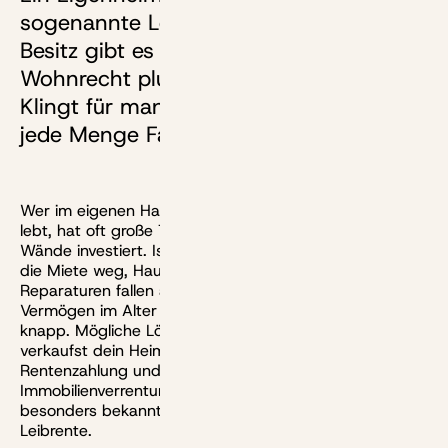
sogenannte Leibrente umwandeln. Statt
Besitz gibt es dann lebenslanges
Wohnrecht plus monatliche Rente.
Klingt für manche verlockend, hat aber
jede Menge Fallstricke.
Wer im eigenen Haus oder in einer Eigentumswohnung
lebt, hat oft große Teile seines Vermögens in die vier
Wände investiert. Ist die Immobilie abbezahlt, fällt zwar
die Miete weg, Hausgeld, laufende Betriebskosten und
Reparaturen fallen aber weiter an. Dann ist das
Vermögen im Alter mitunter groß, die Liquidität aber
knapp. Mögliche Lösung für dieses Problem: Du
verkaufst dein Heim gegen eine monatliche
Rentenzahlung und ein Wohnrecht:
Immobilienverrentung heißt dieses Modell, und eine
besonders bekannte Variante davon ist die sogenannte
Leibrente.