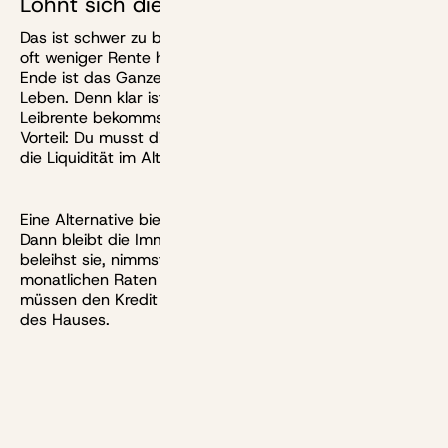
Lohnt sich die Leibrente für mich?
Das ist schwer zu beantworten. Grundsätzlich kommt
oft weniger Rente heraus als sich viele erhoffen. Am
Ende ist das Ganze vor allem eine Wette auf ein langes
Leben. Denn klar ist ja: Je später du stirbst, umso mehr
Leibrente bekommst du ausgezahlt. Der größte
Vorteil: Du musst dir weniger Gedanken machen über
die Liquidität im Alter.
Eine Alternative bieten sogenannte
Umkehrhypotheken
.
Dann bleibt die Immobilie dein Eigentum und du
beleihst sie, nimmst also einen Kredit auf, den du in
monatlichen Raten ausgezahlt bekommst. Rückzahlen
müssen den Kredit dann womöglich später die Erben
des Hauses.