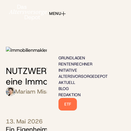
MENU
Bild: Dorde - stock.adobe.com
GRUNDLAGEN
RENTENRECHNER
NUTZWERT: Wie funktioniert
INITIATIVE
ALTERSVORSORGEDEPOT
eine Immobilien-Leibrente?
AKTUELL
BLOG
Mariam Misakian
Olaf Wittrock
REDAKTION
ETF
13. Mai 2026
Ein Eigenheim lässt sich im Alter in eine