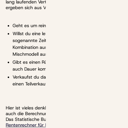
lang laufenden Verträgen eine Rolle. Weitere Variablen
ergeben sich aus Vertragsdetails. Etwa:
Geht es um reines Wohnrecht oder Nießbrauch?
Willst du eine lebenslange Leibrente, eine
sogenannte Zeitrente für einige Jahre, eine
Kombination aus Einmalzahlung und Rente oder ein
Mischmodell aus all dem?
Gibt es einen Rückmietvertrag oder ist die Miete
auch Dauer komplett kostenfrei?
Verkaufst du das aus komplett oder machst du nur
einen Teilverkauf und bleibt Miteigentümer?
Hier ist vieles denkbar. Entsprechend komplex ist aber
auch die Berechnung der konkreten Leibrentenhöhe.
Das Statistische Bundesamt hat einen eigenen
Rentenrechner für Leibrenten
aufgesetzt. Hier kannst