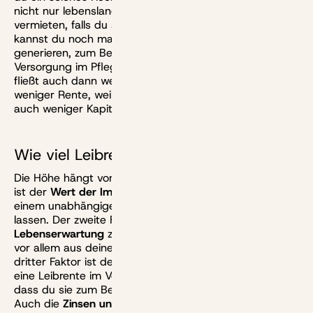
nicht nur lebenslang bewohnen, sondern auch
vermieten, falls du später doch einmal auszieht. So
kannst du noch mal zusätzliches Einkommen
generieren, zum Beispiel, um Kosten für eine
Versorgung im Pflegeheim zu decken. Die Leibrente
fließt auch dann weiter. Allerdings gibt es natürlich
weniger Rente, weil der Käufer zu deinen Lebzeiten ja
auch weniger Kapital aus der Immobilie schlagen kann.
Wie viel Leibrente bekomme ich?
Die Höhe hängt von vielen Faktoren ab. Der wichtigste
ist der
Wert der Immobilie
. Den sollten Eigentümer von
einem unabhängigen Sachverständigen bewerten
lassen. Der zweite Faktor ist deine statistische
Lebenserwartung
zum Zeitpunkt des Verkaufs, die sich
vor allem aus deinem Alter und Geschlecht ergibt. Ein
dritter Faktor ist der
Auszahlungsbeginn
: Du kannst
eine Leibrente im Vertrag auch aufschieben lassen, so
dass du sie zum Beispiel erst mit 70 Jahren bekommst.
Auch die
Zinsen und Zinserwartungen
spielen bei den