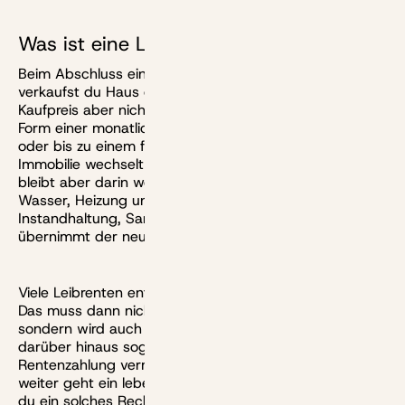
Was ist eine Leibrente?
Beim Abschluss eines Immobilien-Leibrentenvertrags
verkaufst du Haus oder Wohnung, bekommst den
Kaufpreis aber nicht auf einmal ausgezahlt, sondern in
Form einer monatlichen Rate, entweder lebenslang
oder bis zu einem festgelegten Enddatum. Kurzum: Die
Immobilie wechselt den Eigentümer, der Verkäufer
bleibt aber darin wohnen. Betriebskosten für Strom,
Wasser, Heizung und den Aufzug zahlst du weiterhin.
Instandhaltung, Sanierung und die Grundsteuer
übernimmt der neue Eigentümer.
Viele Leibrenten enthalten ein lebenslanges Wohnrecht.
Das muss dann nicht nur im Leibrentenvertrag stehen,
sondern wird auch im Grundbuch eingetragen, wo
darüber hinaus sogar die sogenannte
Reallast
einer
Rentenzahlung vermerkt werden kann. Noch etwas
weiter geht ein lebenslanges Nießbrauchrecht. Wenn
du ein solches Recht besitzt, darfst du die Immobilie